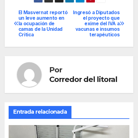
El Masvernat reportó
Ingresó a Diputados
Navegación
un leve aumento en
el proyecto que
la ocupación de
exime del IVA a
de
camas de la Unidad
vacunas e insumos
Critica
terapéuticos
entradas
Por
Corredor del litoral
Entrada relacionada