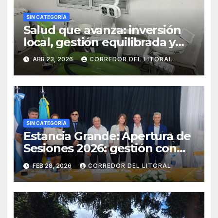
SIN CATEGORÍA
Salud que avanza: inversión
local, gestión equilibrada y
resultados concretos.
ABR 23, 2026
CORREDOR DEL LITORAL
SIN CATEGORÍA
Estancia Grande: Apertura de
Sesiones 2026: gestión con
superávit y agenda de obras
FEB 28, 2026
CORREDOR DEL LITORAL
en Estancia Grande