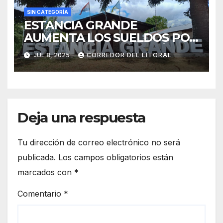
SIN CATEGORÍA
ESTANCIA GRANDE
AUMENTA LOS SUELDOS POR
ENCIMA DE LA INFLACIÓN Y
JUL 8, 2025
CORREDOR DEL LITORAL
OTORGA BONO
EXTRAORDINARIO
Deja una respuesta
Tu dirección de correo electrónico no será
publicada.
Los campos obligatorios están
marcados con
*
Comentario
*