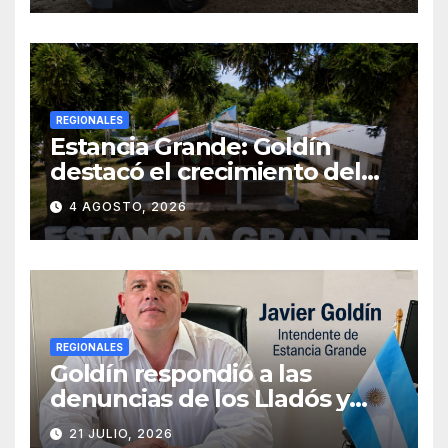
SANEAMIENTO PARA LOS
VECINOS
REGIONALES
Estancia Grande: Goldín
destacó el crecimiento del
municipio, anunció nuevas
4 AGOSTO, 2026
obras y defendió su gestión
frente a las críticas
REGIONALES
Goldín respondió a las
denuncias de los Lladós y
defendió la transparencia de
21 JULIO, 2026