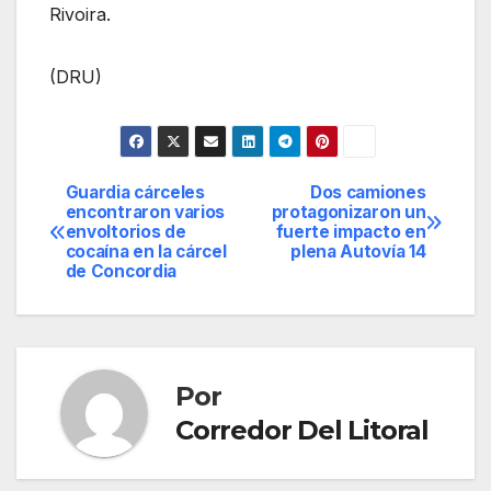
Rivoira.
(DRU)
Guardia cárceles
Dos camiones
Navegación
encontraron varios
protagonizaron un
envoltorios de
fuerte impacto en
de
cocaína en la cárcel
plena Autovía 14
de Concordia
entradas
Por
Corredor Del Litoral