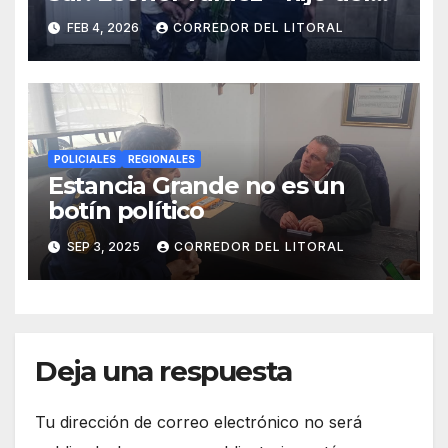
seudo periodista Jorge
FEB 4, 2026
CORREDOR DEL LITORAL
Valdez – por el delito de
tentativa de robo
POLICIALES
REGIONALES
Estancia Grande no es un
botín político
SEP 3, 2025
CORREDOR DEL LITORAL
Deja una respuesta
Tu dirección de correo electrónico no será