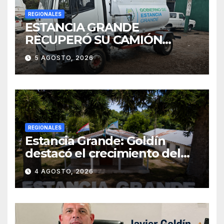
REGIONALES
ESTANCIA GRANDE
RECUPERÓ SU CAMIÓN
ATMOSFÉRICO Y MEJORARÁ
5 AGOSTO, 2026
EL SERVICIO DE
SANEAMIENTO PARA LOS
VECINOS
REGIONALES
Estancia Grande: Goldín
destacó el crecimiento del
municipio, anunció nuevas
4 AGOSTO, 2026
obras y defendió su gestión
frente a las críticas