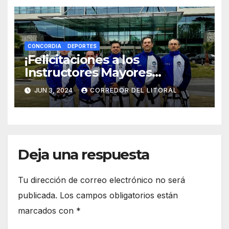
CONCORDIA
DEPORTES
¡Felicitaciones a los
Instructores Mayores
Internacionales del Instituto
JUN 3, 2024
CORREDOR DEL LITORAL
«YOO-SIN»!
Deja una respuesta
Tu dirección de correo electrónico no será
publicada.
Los campos obligatorios están
marcados con
*