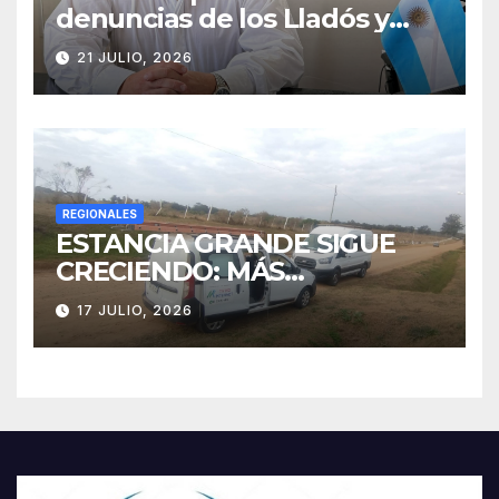
denuncias de los Lladós y
defendió la transparencia de
21 JULIO, 2026
su gestión
REGIONALES
ESTANCIA GRANDE SIGUE
CRECIENDO: MÁS
CONECTIVIDAD Y UNA
17 JULIO, 2026
TRANSFORMACIÓN
HISTÓRICA PARA LA
COMUNIDAD