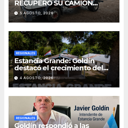
RECUPERÓ SU CAMIÓN
ATMOSFÉRICO Y MEJORARÁ
5 AGOSTO, 2026
EL SERVICIO DE
SANEAMIENTO PARA LOS
VECINOS
REGIONALES
Estancia Grande: Goldín
destacó el crecimiento del
municipio, anunció nuevas
4 AGOSTO, 2026
obras y defendió su gestión
frente a las críticas
REGIONALES
Goldín respondió a las