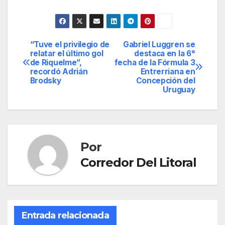
“Tuve el privilegio de
Gabriel Luggren se
Navegación
relatar el último gol
destaca en la 6°
de Riquelme”,
fecha de la Fórmula 3
de
recordó Adrián
Entrerriana en
Brodsky
Concepción del
entradas
Uruguay
Por
Corredor Del Litoral
Entrada relacionada