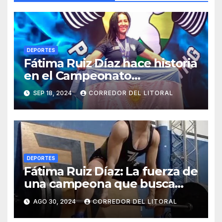
DEPORTES
Fátima Ruiz Díaz hace historia
en el Campeonato
Sudamericano de
SEP 18, 2024
CORREDOR DEL LITORAL
Powerlifting en Bolivia
DEPORTES
Fátima Ruiz Díaz: La fuerza de
una campeona que busca
representar a Argentina en el
AGO 30, 2024
CORREDOR DEL LITORAL
Sudamericano de
Powerlifting