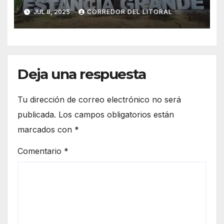
ENCIMA DE LA INFLACIÓN Y
JUL 8, 2025
CORREDOR DEL LITORAL
OTORGA BONO
EXTRAORDINARIO
Deja una respuesta
Tu dirección de correo electrónico no será
publicada.
Los campos obligatorios están
marcados con
*
Comentario
*