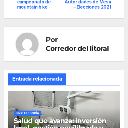
de
campeonato de
Autoridades de Mesa
mountain bike
– Elecciones 2021
entradas
Por
Corredor del litoral
Entrada relacionada
SIN CATEGORÍA
Salud que avanza: inversión
local, gestión equilibrada y