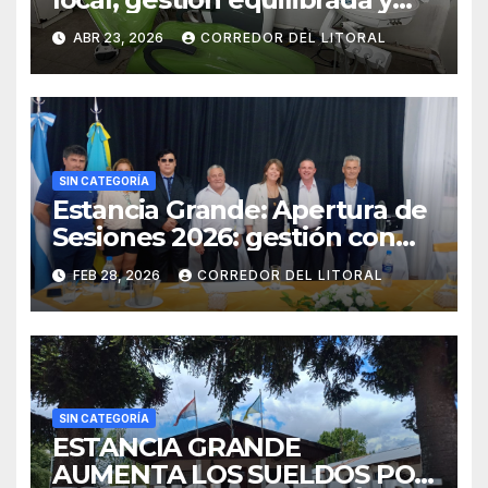
resultados concretos.
ABR 23, 2026
CORREDOR DEL LITORAL
SIN CATEGORÍA
Estancia Grande: Apertura de
Sesiones 2026: gestión con
superávit y agenda de obras
FEB 28, 2026
CORREDOR DEL LITORAL
en Estancia Grande
SIN CATEGORÍA
ESTANCIA GRANDE
AUMENTA LOS SUELDOS POR