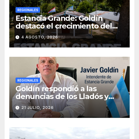
REGIONALES
Estancia Grande: Goldín
destacó el crecimiento del
municipio, anunció nuevas
4 AGOSTO, 2026
obras y defendió su gestión
frente a las críticas
REGIONALES
Goldín respondió a las
denuncias de los Lladós y
defendió la transparencia de
21 JULIO, 2026
su gestión