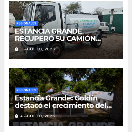
REGIONALES
ESTANCIA GRANDE
RECUPERÓ SU CAMIÓN
ATMOSFÉRICO Y MEJORARÁ
5 AGOSTO, 2026
EL SERVICIO DE
SANEAMIENTO PARA LOS
VECINOS
REGIONALES
Estancia Grande: Goldín
destacó el crecimiento del
municipio, anunció nuevas
4 AGOSTO, 2026
obras y defendió su gestión
frente a las críticas