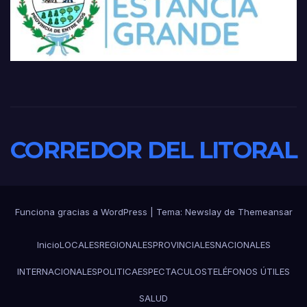
CORREDOR DEL LITORAL
Funciona gracias a WordPress
|
Tema:
Newslay
de
Themeansar
Inicio
LOCALES
REGIONALES
PROVINCIALES
NACIONALES
INTERNACIONALES
POLITICA
ESPECTACULOS
TELÉFONOS ÚTILES
SALUD