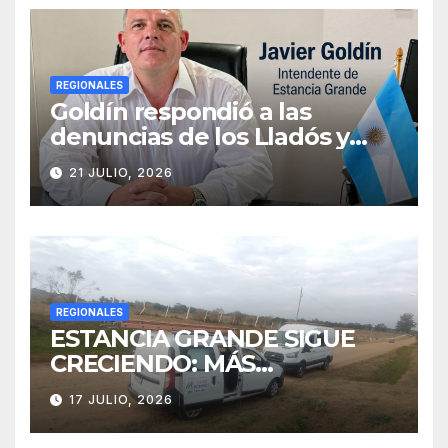
REGIONALES
Goldín respondió a las
denuncias de los Lladós y
defendió la transparencia de
21 JULIO, 2026
su gestión
REGIONALES
ESTANCIA GRANDE SIGUE
CRECIENDO: MÁS
CONECTIVIDAD Y UNA
17 JULIO, 2026
TRANSFORMACIÓN
HISTÓRICA PARA LA