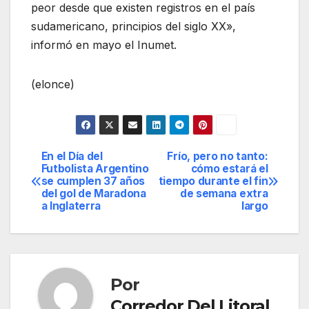
peor desde que existen registros en el país
sudamericano, principios del siglo XX»,
informó en mayo el Inumet.
(elonce)
En el Día del
Frío, pero no tanto:
Navegación
Futbolista Argentino
cómo estará el
se cumplen 37 años
tiempo durante el fin
de
del gol de Maradona
de semana extra
a Inglaterra
largo
entradas
Por
Corredor Del Litoral