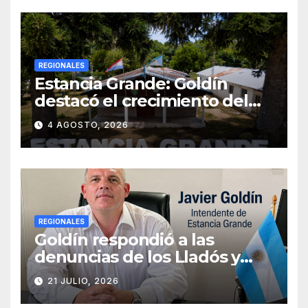
VECINOS
REGIONALES
Estancia Grande: Goldín
destacó el crecimiento del
municipio, anunció nuevas
4 AGOSTO, 2026
obras y defendió su gestión
frente a las críticas
REGIONALES
Goldín respondió a las
denuncias de los Lladós y
defendió la transparencia de
21 JULIO, 2026
su gestión