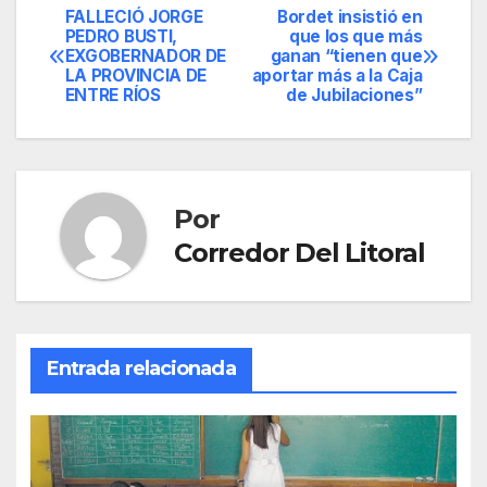
FALLECIÓ JORGE
Bordet insistió en
Navegación
PEDRO BUSTI,
que los que más
EXGOBERNADOR DE
ganan “tienen que
de
LA PROVINCIA DE
aportar más a la Caja
ENTRE RÍOS
de Jubilaciones”
entradas
Por
Corredor Del Litoral
Entrada relacionada