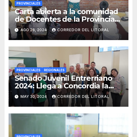
PROVINCIALES
Carta abierta a la comunidad
de Docentes de la Provincia
de Entre Ríos
AGO 26, 2024
CORREDOR DEL LITORAL
PROVINCIALES
REGIONALES
Senado Juvenil Entrerriano
2024: Llega a Concordia la
convocatoria para que los
MAY 30, 2024
CORREDOR DEL LITORAL
jóvenes sean protagonistas
PROVINCIALES