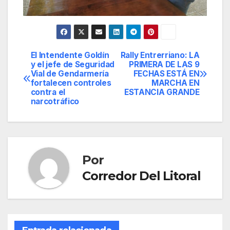
El Intendente Goldín
Rally Entrerriano: LA
Navegación
y el jefe de Seguridad
PRIMERA DE LAS 9
Vial de Gendarmería
FECHAS ESTÁ EN
de
fortalecen controles
MARCHA EN
contra el
ESTANCIA GRANDE
entradas
narcotráfico
Por
Corredor Del Litoral