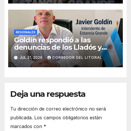
frente a las críticas
REGIONALES
Goldín respondió a las
denuncias de los Lladós y
defendió la transparencia de
JUL 21, 2026
CORREDOR DEL LITORAL
su gestión
Deja una respuesta
Tu dirección de correo electrónico no será
publicada.
Los campos obligatorios están
marcados con
*