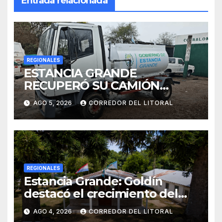
Entrada relacionada
REGIONALES
ESTANCIA GRANDE
RECUPERÓ SU CAMIÓN
ATMOSFÉRICO Y MEJORARÁ
AGO 5, 2026
CORREDOR DEL LITORAL
EL SERVICIO DE
SANEAMIENTO PARA LOS
VECINOS
REGIONALES
Estancia Grande: Goldín
destacó el crecimiento del
municipio, anunció nuevas
AGO 4, 2026
CORREDOR DEL LITORAL
obras y defendió su gestión