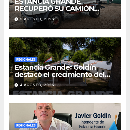
ESTANCIA GRANDE
RECUPERÓ SU CAMIÓN
ATMOSFÉRICO Y MEJORARÁ
5 AGOSTO, 2026
EL SERVICIO DE
SANEAMIENTO PARA LOS
VECINOS
REGIONALES
Estancia Grande: Goldín
destacó el crecimiento del
municipio, anunció nuevas
4 AGOSTO, 2026
obras y defendió su gestión
frente a las críticas
REGIONALES