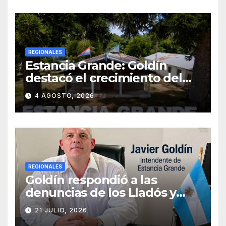
SANEAMIENTO PARA LOS
VECINOS
REGIONALES
Estancia Grande: Goldín
destacó el crecimiento del
municipio, anunció nuevas
4 AGOSTO, 2026
obras y defendió su gestión
frente a las críticas
REGIONALES
Goldín respondió a las
denuncias de los Lladós y
defendió la transparencia de
21 JULIO, 2026
su gestión