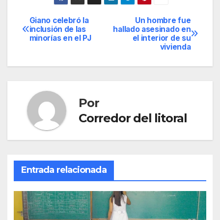
Giano celebró la
Un hombre fue
Navegación
inclusión de las
hallado asesinado en
minorías en el PJ
el interior de su
de
vivienda
entradas
Por
Corredor del litoral
Entrada relacionada