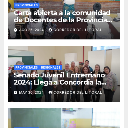
PROVINCIALES
Carta abierta a la comunidad
de Docentes de la Provincia
de Entre Ríos
AGO 26, 2024
CORREDOR DEL LITORAL
PROVINCIALES
REGIONALES
Senado Juvenil Entrerriano
2024: Llega a Concordia la
convocatoria para que los
MAY 30, 2024
CORREDOR DEL LITORAL
jóvenes sean protagonistas