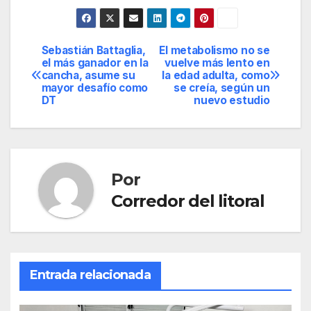
Sebastián Battaglia,
El metabolismo no se
Navegación
el más ganador en la
vuelve más lento en
cancha, asume su
la edad adulta, como
de
mayor desafío como
se creía, según un
DT
nuevo estudio
entradas
Por
Corredor del litoral
Entrada relacionada