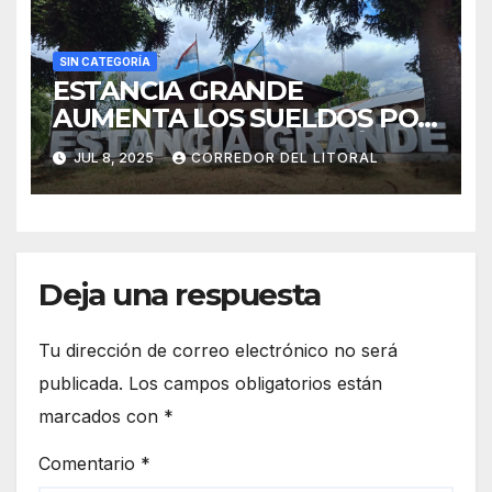
SIN CATEGORÍA
ESTANCIA GRANDE
AUMENTA LOS SUELDOS POR
ENCIMA DE LA INFLACIÓN Y
JUL 8, 2025
CORREDOR DEL LITORAL
OTORGA BONO
EXTRAORDINARIO
Deja una respuesta
Tu dirección de correo electrónico no será
publicada.
Los campos obligatorios están
marcados con
*
Comentario
*