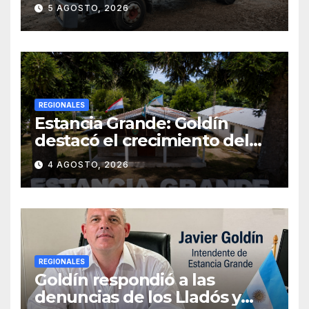
ATMOSFÉRICO Y MEJORARÁ
5 AGOSTO, 2026
EL SERVICIO DE
SANEAMIENTO PARA LOS
VECINOS
REGIONALES
Estancia Grande: Goldín
destacó el crecimiento del
municipio, anunció nuevas
4 AGOSTO, 2026
obras y defendió su gestión
frente a las críticas
REGIONALES
Goldín respondió a las
denuncias de los Lladós y