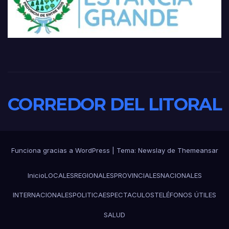
CORREDOR DEL LITORAL
Funciona gracias a WordPress
|
Tema:
Newslay
de
Themeansar
Inicio
LOCALES
REGIONALES
PROVINCIALES
NACIONALES
INTERNACIONALES
POLITICA
ESPECTACULOS
TELÉFONOS ÚTILES
SALUD