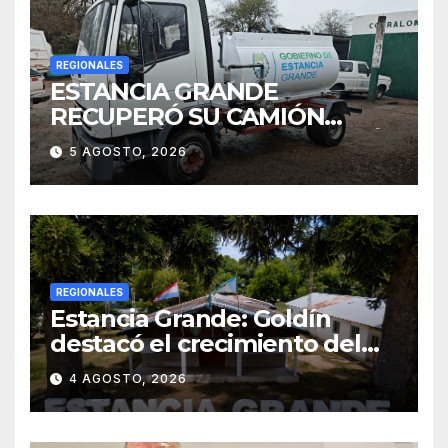
REGIONALES
ESTANCIA GRANDE
RECUPERÓ SU CAMIÓN
ATMOSFÉRICO Y MEJORARÁ
5 AGOSTO, 2026
EL SERVICIO DE
SANEAMIENTO PARA LOS
VECINOS
REGIONALES
Estancia Grande: Goldín
destacó el crecimiento del
municipio, anunció nuevas
4 AGOSTO, 2026
obras y defendió su gestión
frente a las críticas