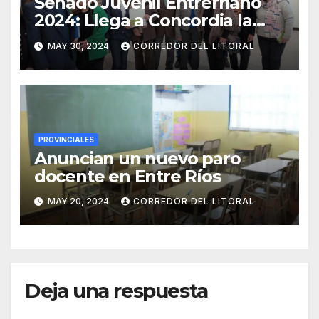
Senado Juvenil Entrerriano
2024: Llega a Concordia la
convocatoria para que los
MAY 30, 2024
CORREDOR DEL LITORAL
jóvenes sean protagonistas
PROVINCIALES
Anuncian un nuevo paro
docente en Entre Ríos
MAY 20, 2024
CORREDOR DEL LITORAL
Deja una respuesta