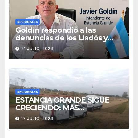
REGIONALES
Goldín respondió a las
denuncias de los Lladós y
defendió la transparencia de
21 JULIO, 2026
su gestión
REGIONALES
ESTANCIA GRANDE SIGUE
CRECIENDO: MÁS
CONECTIVIDAD Y UNA
17 JULIO, 2026
TRANSFORMACIÓN
HISTÓRICA PARA LA