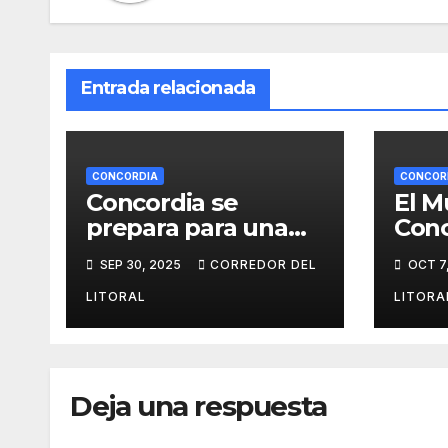
Entrada relacionada
CONCORDIA
CONCOR
Concordia se
El M
prepara para una
Conc
velada única:
Escu
SEP 30, 2025
CORREDOR DEL
OCT 7
“Revalorización del
de T
Histórico Piano del
LITORAL
LITORA
Odeón”
Deja una respuesta