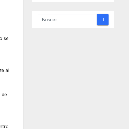
no se
te al
, de
entro