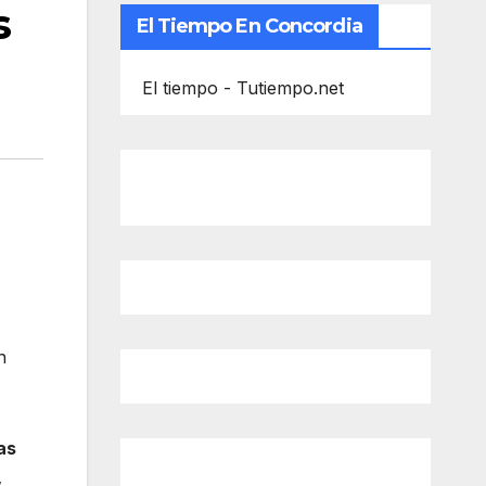
s
El Tiempo En Concordia
El tiempo - Tutiempo.net
n
as
,