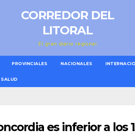
CORREDOR DEL
LITORAL
El gran diario regional
PROVINCIALES
NACIONALES
INTERNACI
SALUD
ncordia es inferior a los 