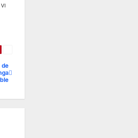
 VI
o de
nga
ble