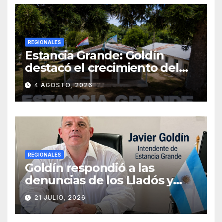
VECINOS
REGIONALES
Estancia Grande: Goldín
destacó el crecimiento del
municipio, anunció nuevas
4 AGOSTO, 2026
obras y defendió su gestión
frente a las críticas
REGIONALES
Goldín respondió a las
denuncias de los Lladós y
defendió la transparencia de
21 JULIO, 2026
su gestión