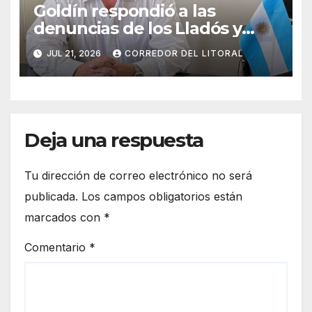
Goldín respondió a las
denuncias de los Lladós y
defendió la transparencia de
JUL 21, 2026
CORREDOR DEL LITORAL
su gestión
Deja una respuesta
Tu dirección de correo electrónico no será
publicada.
Los campos obligatorios están
marcados con
*
Comentario
*