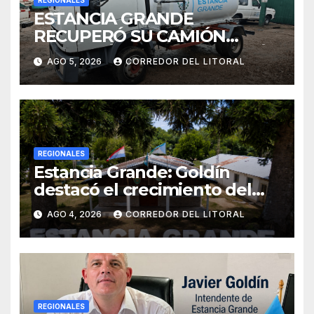
REGIONALES
ESTANCIA GRANDE
RECUPERÓ SU CAMIÓN
ATMOSFÉRICO Y MEJORARÁ
AGO 5, 2026
CORREDOR DEL LITORAL
EL SERVICIO DE
SANEAMIENTO PARA LOS
VECINOS
REGIONALES
Estancia Grande: Goldín
destacó el crecimiento del
municipio, anunció nuevas
AGO 4, 2026
CORREDOR DEL LITORAL
obras y defendió su gestión
frente a las críticas
REGIONALES