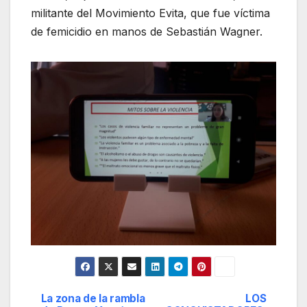
militante del Movimiento Evita, que fue víctima
de femicidio en manos de Sebastián Wagner.
La zona de la rambla
LOS
Navegación