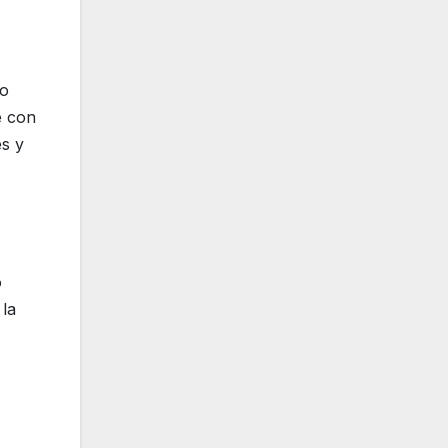
vo
e con
es y
o
la