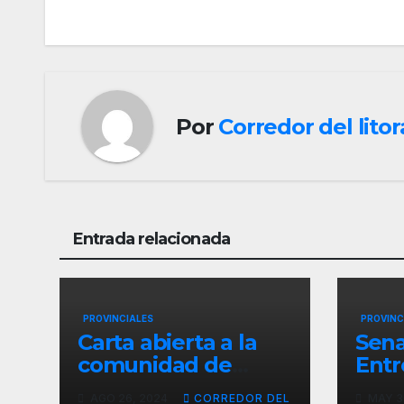
de
entradas
Por
Corredor del litor
Entrada relacionada
PROVINCIALES
PROVINC
Carta abierta a la
Sena
comunidad de
Entr
Docentes de la
Lleg
AGO 26, 2024
CORREDOR DEL
MAY 3