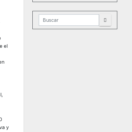
e
e
e el
en
l,
0
va y