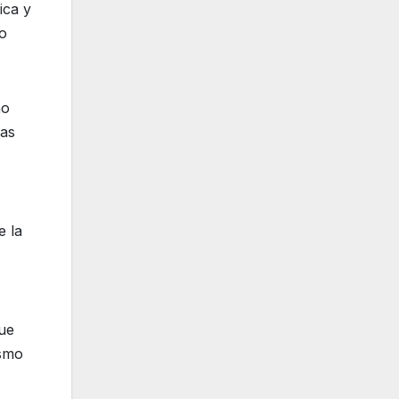
ica y
no
ño
las
e la
que
ismo