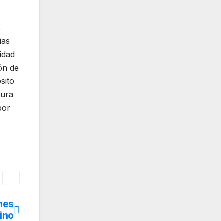
s
ias
idad
ión de
sito
tura
por
enes
sino