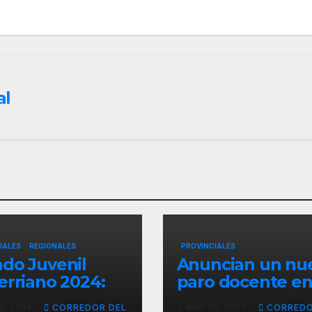
al
IALES
REGIONALES
PROVINCIALES
do Juvenil
Anuncian un nu
erriano 2024:
paro docente e
a a Concordia la
Entre Ríos
0, 2024
CORREDOR DEL
MAY 20, 2024
CORREDO