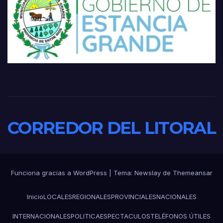
CORREDOR DEL LITORAL
Funciona gracias a WordPress
|
Tema:
Newslay
de
Themeansar
Inicio
LOCALES
REGIONALES
PROVINCIALES
NACIONALES
INTERNACIONALES
POLITICA
ESPECTACULOS
TELÉFONOS ÚTILES