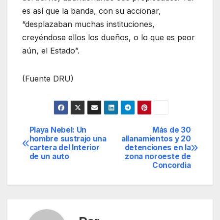
es así que la banda, con su accionar,
“desplazaban muchas instituciones,
creyéndose ellos los dueños, o lo que es peor
aún, el Estado”.
(Fuente DRU)
Playa Nebel: Un
Más de 30
Navegación
hombre sustrajo una
allanamientos y 20
cartera del Interior
detenciones en la
de
de un auto
zona noroeste de
Concordia
entradas