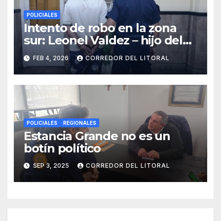
POLICIALES
Intento de robo en la zona
sur: Leonel Valdez – hijo del
seudo periodista Jorge
FEB 4, 2026
CORREDOR DEL LITORAL
Valdez – por el delito de
tentativa de robo
POLICIALES
REGIONALES
Estancia Grande no es un
botín político
SEP 3, 2025
CORREDOR DEL LITORAL