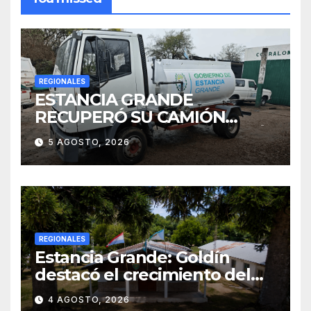
REGIONALES
ESTANCIA GRANDE
RECUPERÓ SU CAMIÓN
ATMOSFÉRICO Y MEJORARÁ
5 AGOSTO, 2026
EL SERVICIO DE
SANEAMIENTO PARA LOS
VECINOS
REGIONALES
Estancia Grande: Goldín
destacó el crecimiento del
municipio, anunció nuevas
4 AGOSTO, 2026
obras y defendió su gestión