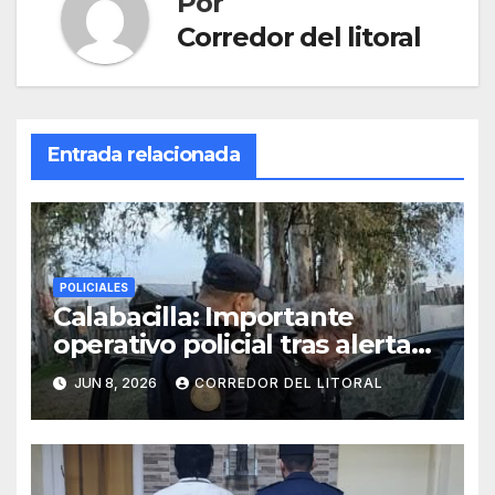
Por
Corredor del litoral
Entrada relacionada
POLICIALES
Calabacilla: Importante
operativo policial tras alerta
de vecinos por movimientos
JUN 8, 2026
CORREDOR DEL LITORAL
sospechosos