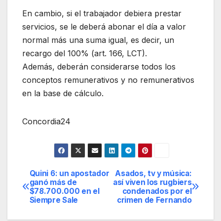
En cambio, si el trabajador debiera prestar
servicios, se le deberá abonar el día a valor
normal más una suma igual, es decir, un
recargo del 100% (art. 166, LCT).
Además, deberán considerarse todos los
conceptos remunerativos y no remunerativos
en la base de cálculo.
Concordia24
Quini 6: un apostador
Asados, tv y música:
Navegación
ganó más de
así viven los rugbiers
$78.700.000 en el
condenados por el
de
Siempre Sale
crimen de Fernando
entradas