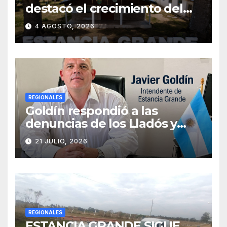
destacó el crecimiento del
municipio, anunció nuevas
4 AGOSTO, 2026
obras y defendió su gestión
frente a las críticas
REGIONALES
Goldín respondió a las
denuncias de los Lladós y
defendió la transparencia de
21 JULIO, 2026
su gestión
REGIONALES
ESTANCIA GRANDE SIGUE