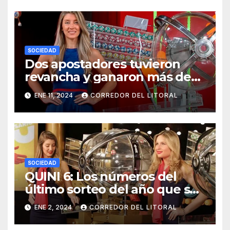
SOCIEDAD
Dos apostadores tuvieron
revancha y ganaron más de
$1.041.000.000 en el Quini 6
ENE 11, 2024
CORREDOR DEL LITORAL
SOCIEDAD
QUINI 6: Los números del
último sorteo del año que se
fue
ENE 2, 2024
CORREDOR DEL LITORAL