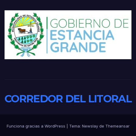
CORREDOR DEL LITORAL
Funciona gracias a WordPress
|
Tema:
Newslay
de
Themeansar