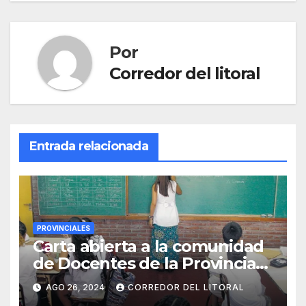
Por
Corredor del litoral
Entrada relacionada
PROVINCIALES
Carta abierta a la comunidad
de Docentes de la Provincia
de Entre Ríos
AGO 26, 2024
CORREDOR DEL LITORAL