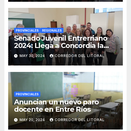
PROVINCIALES
REGIONALES
Senado Juvenil Entrerriano
2024: Llega a Concordia la
convocatoria para que los
MAY 30, 2024
CORREDOR DEL LITORAL
jóvenes sean protagonistas
PROVINCIALES
Anuncian un nuevo paro
docente en Entre Ríos
MAY 20, 2024
CORREDOR DEL LITORAL