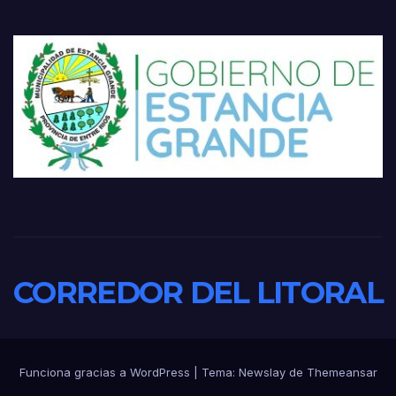
CORREDOR DEL LITORAL
Funciona gracias a WordPress
|
Tema:
Newslay
de
Themeansar