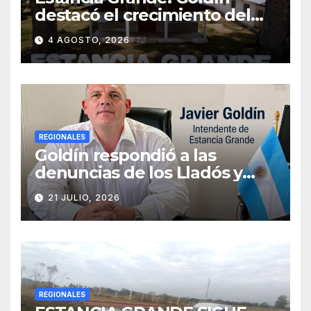
destacó el crecimiento del
municipio, anunció nuevas
4 AGOSTO, 2026
obras y defendió su gestión
frente a las críticas
REGIONALES
Goldín respondió a las
denuncias de los Lladós y
defendió la transparencia de
21 JULIO, 2026
su gestión
REGIONALES