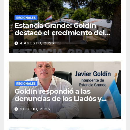
REGIONALES
Estancia Grande: Goldín
destacó el crecimiento del
municipio, anunció nuevas
4 AGOSTO, 2026
obras y defendió su gestión
frente a las críticas
REGIONALES
Goldín respondió a las
denuncias de los Lladós y
defendió la transparencia de
21 JULIO, 2026
su gestión