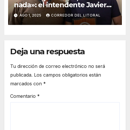
nada»: el intendente Javier
Goldín marca su límite
AGO 1, 2025
CORREDOR DEL LITORAL
político»
Deja una respuesta
Tu dirección de correo electrónico no será
publicada.
Los campos obligatorios están
marcados con
*
Comentario
*