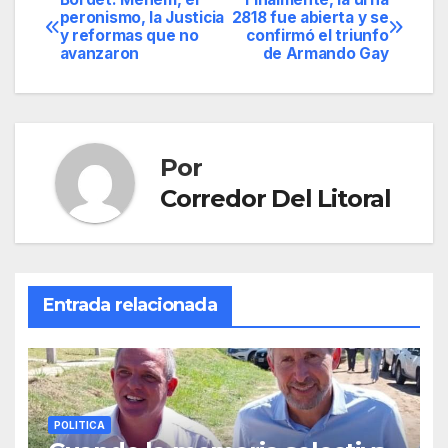
Navegación
peronismo, la Justicia
2818 fue abierta y se
y reformas que no
confirmó el triunfo
de
avanzaron
de Armando Gay
entradas
Por
Corredor Del Litoral
Entrada relacionada
POLITICA