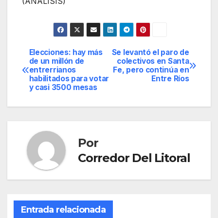
(ANÁLISIS)
Elecciones: hay más
Se levantó el paro de
Navegación
de un millón de
colectivos en Santa
entrerrianos
Fe, pero continúa en
de
habilitados para votar
Entre Ríos
y casi 3500 mesas
entradas
Por
Corredor Del Litoral
Entrada relacionada