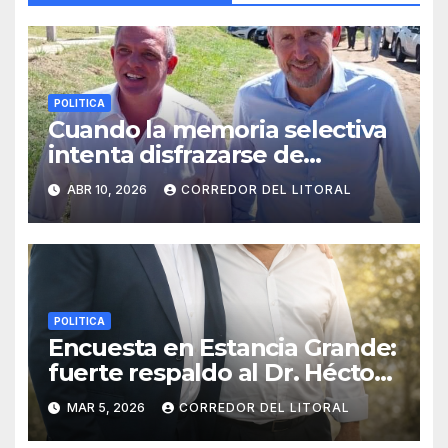
POLITICA
Cuando la memoria selectiva
intenta disfrazarse de
denuncia
ABR 10, 2026
CORREDOR DEL LITORAL
POLITICA
Encuesta en Estancia Grande:
fuerte respaldo al Dr. Héctor
Mendieta como posible
MAR 5, 2026
CORREDOR DEL LITORAL
candidato a intendente.