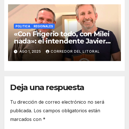
POLITICA
REGIONALES
«Con Frigerio todo, con Milei
nada»: el intendente Javier
Goldín marca su límite
AGO 1, 2025
CORREDOR DEL LITORAL
político»
Deja una respuesta
Tu dirección de correo electrónico no será
publicada.
Los campos obligatorios están
marcados con
*