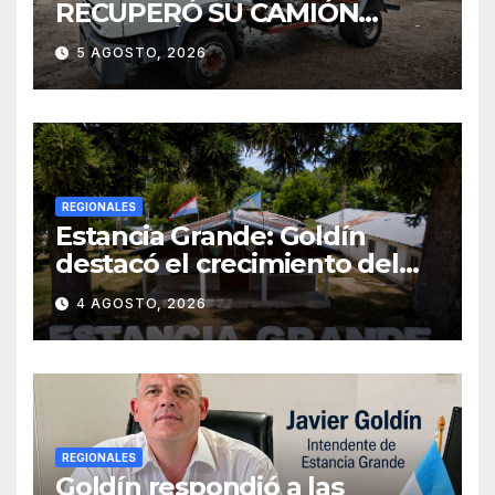
RECUPERÓ SU CAMIÓN
ATMOSFÉRICO Y MEJORARÁ
5 AGOSTO, 2026
EL SERVICIO DE
SANEAMIENTO PARA LOS
VECINOS
REGIONALES
Estancia Grande: Goldín
destacó el crecimiento del
municipio, anunció nuevas
4 AGOSTO, 2026
obras y defendió su gestión
frente a las críticas
REGIONALES
Goldín respondió a las