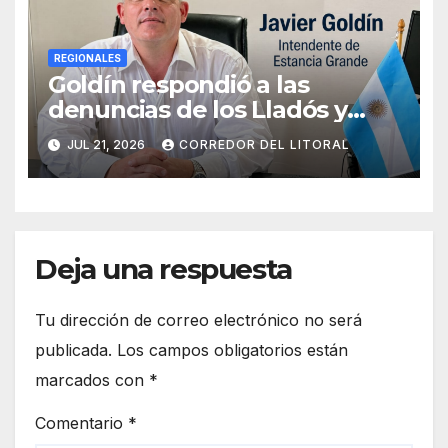
REGIONALES
Goldín respondió a las
denuncias de los Lladós y
defendió la transparencia de
JUL 21, 2026
CORREDOR DEL LITORAL
su gestión
Deja una respuesta
Tu dirección de correo electrónico no será
publicada.
Los campos obligatorios están
marcados con
*
Comentario
*