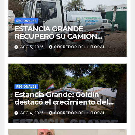
REGIONALES
ESTANCIA GRANDE
RECUPERÓ SU CAMIÓN
ATMOSFÉRICO Y MEJORARÁ
AGO 5, 2026
CORREDOR DEL LITORAL
EL SERVICIO DE
SANEAMIENTO PARA LOS
VECINOS
REGIONALES
Estancia Grande: Goldín
destacó el crecimiento del
municipio, anunció nuevas
AGO 4, 2026
CORREDOR DEL LITORAL
obras y defendió su gestión
frente a las críticas