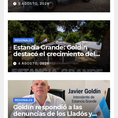
ATMOSFÉRICO Y MEJORARÁ
5 AGOSTO, 2026
EL SERVICIO DE
SANEAMIENTO PARA LOS
VECINOS
REGIONALES
Estancia Grande: Goldín
destacó el crecimiento del
municipio, anunció nuevas
4 AGOSTO, 2026
obras y defendió su gestión
frente a las críticas
REGIONALES
Goldín respondió a las
denuncias de los Lladós y