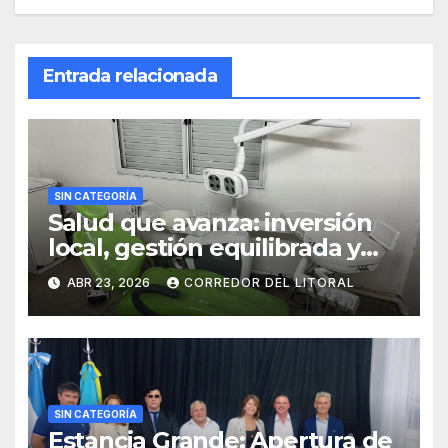
Entrada relacionada
SIN CATEGORÍA
Salud que avanza: inversión
local, gestión equilibrada y
resultados concretos.
ABR 23, 2026
CORREDOR DEL LITORAL
SIN CATEGORÍA
Estancia Grande: Apertura de