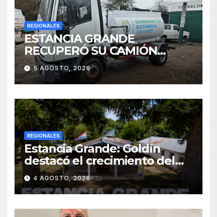
REGIONALES
ESTANCIA GRANDE
RECUPERÓ SU CAMIÓN
ATMOSFÉRICO Y MEJORARÁ
5 AGOSTO, 2026
EL SERVICIO DE
SANEAMIENTO PARA LOS
VECINOS
REGIONALES
Estancia Grande: Goldín
destacó el crecimiento del
municipio, anunció nuevas
4 AGOSTO, 2026
obras y defendió su gestión
frente a las críticas