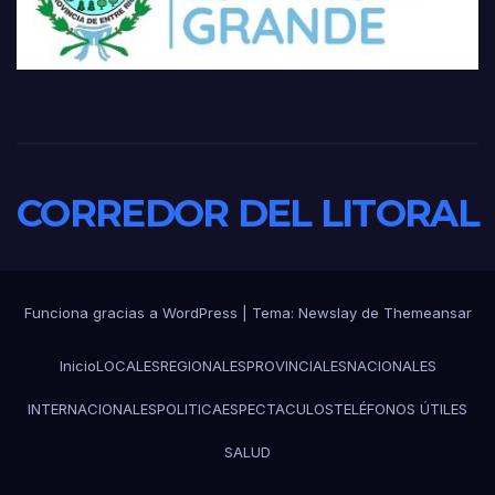
CORREDOR DEL LITORAL
Funciona gracias a WordPress
|
Tema:
Newslay
de
Themeansar
Inicio
LOCALES
REGIONALES
PROVINCIALES
NACIONALES
INTERNACIONALES
POLITICA
ESPECTACULOS
TELÉFONOS ÚTILES
SALUD