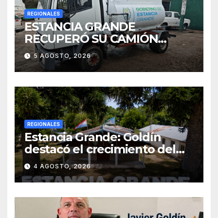
REGIONALES
ESTANCIA GRANDE
RECUPERÓ SU CAMIÓN
ATMOSFÉRICO Y MEJORARÁ
5 AGOSTO, 2026
EL SERVICIO DE
SANEAMIENTO PARA LOS
VECINOS
REGIONALES
Estancia Grande: Goldín
destacó el crecimiento del
municipio, anunció nuevas
4 AGOSTO, 2026
obras y defendió su gestión
frente a las críticas