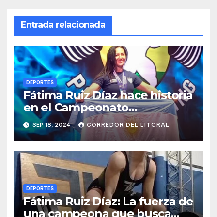
Entrada relacionada
DEPORTES
Fátima Ruiz Díaz hace historia
en el Campeonato
Sudamericano de
SEP 18, 2024
CORREDOR DEL LITORAL
Powerlifting en Bolivia
DEPORTES
Fátima Ruiz Díaz: La fuerza de
una campeona que busca