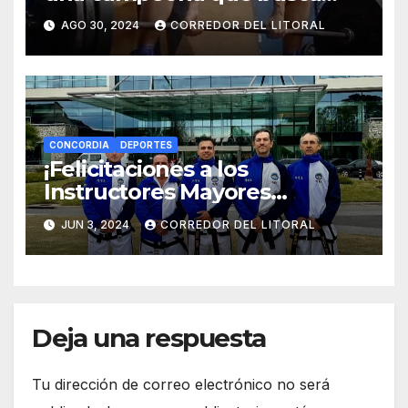
representar a Argentina en el
AGO 30, 2024
CORREDOR DEL LITORAL
Sudamericano de
Powerlifting
CONCORDIA
DEPORTES
¡Felicitaciones a los
Instructores Mayores
Internacionales del Instituto
JUN 3, 2024
CORREDOR DEL LITORAL
«YOO-SIN»!
Deja una respuesta
Tu dirección de correo electrónico no será