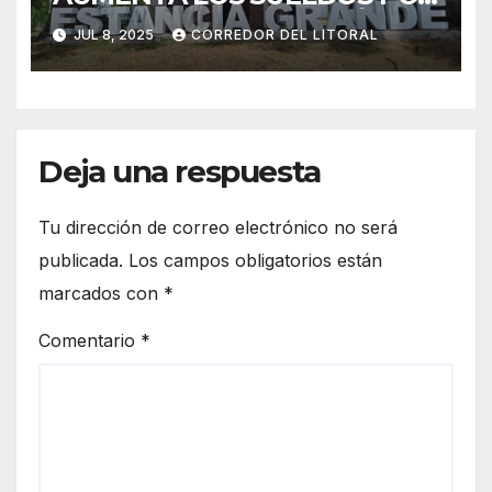
ENCIMA DE LA INFLACIÓN Y
JUL 8, 2025
CORREDOR DEL LITORAL
OTORGA BONO
EXTRAORDINARIO
Deja una respuesta
Tu dirección de correo electrónico no será
publicada.
Los campos obligatorios están
marcados con
*
Comentario
*