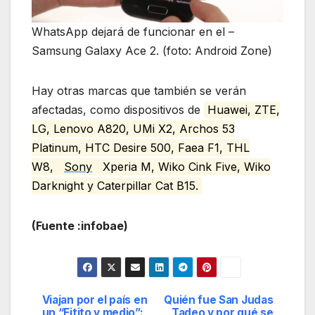
WhatsApp dejará de funcionar en el –
Samsung Galaxy Ace 2. (foto: Android Zone)
Hay otras marcas que también se verán
afectadas, como dispositivos de
Huawei, ZTE,
LG, Lenovo A820, UMi X2, Archos 53
Platinum, HTC Desire 500, Faea F1, THL
W8,
Sony
Xperia M, Wiko Cink Five, Wiko
Darknight y Caterpillar Cat B15.
(Fuente :infobae)
Viajan por el país en
Quién fue San Judas
Navegación
un “Fitito y medio”:
Tadeo y por qué se