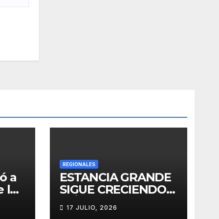
REGIONALES
ó a
ESTANCIA GRANDE
 los
SIGUE CRECIENDO:
ó la
MÁS
17 JULIO, 2026
e su
CONECTIVIDAD Y