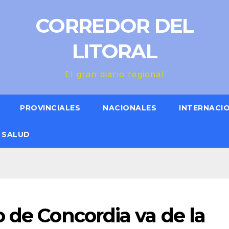
CORREDOR DEL
LITORAL
El gran diario regional
PROVINCIALES
NACIONALES
INTERNACI
SALUD
 de Concordia va de la