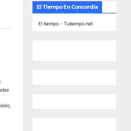
El Tiempo En Concordia
El tiempo - Tutiempo.net
s
adas
sión,
,