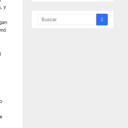
, y
ngan
rmó
l
do
de