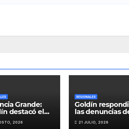
ALES
REGIONALES
ncia Grande:
Goldín respondi
ín destacó el
las denuncias de
imiento del
Lladós y defendi
OSTO, 2026
21 JULIO, 2026
cipio, anunció
transparencia d