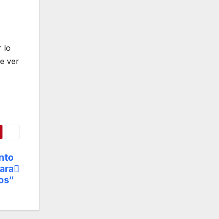
 lo
e ver
nto
ara
os”