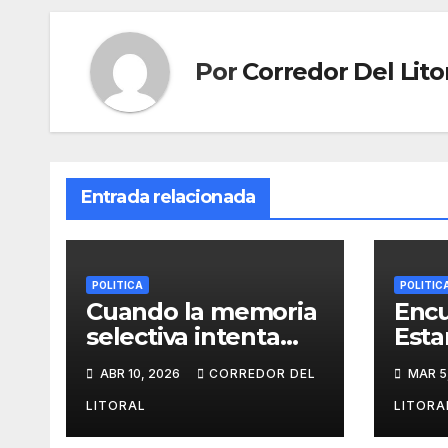
Por
Corredor Del Lito
Entrada relacionada
POLITICA
POLITIC
Cuando la memoria
Encu
selectiva intenta
Esta
disfrazarse de
fuer
ABR 10, 2026
CORREDOR DEL
MAR 5
denuncia
Dr. 
Men
LITORAL
LITORA
posi