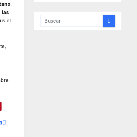
tano
,
 las
us el
te,
mbre
a