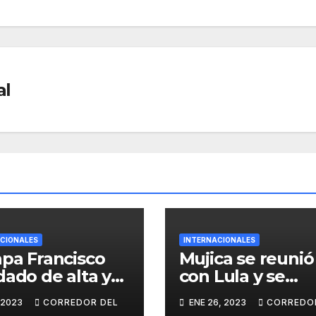
al
CIONALES
INTERNACIONALES
apa Francisco
Mujica se reunió
dado de alta y
con Lula y se
esó al Vaticano:
mostró en contr
 2023
CORREDOR DEL
ENE 26, 2023
CORREDO
 estoy vivo, no
de la moneda