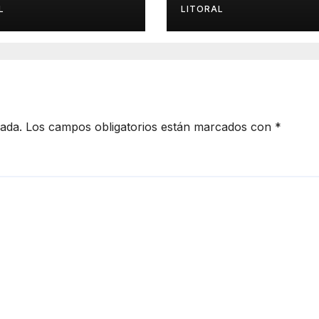
 miedo»
común Argentin
L
LITORAL
Brasil
cada.
Los campos obligatorios están marcados con
*