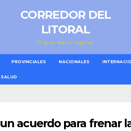
CORREDOR DEL
LITORAL
El gran diario regional
PROVINCIALES
NACIONALES
INTERNACI
SALUD
 un acuerdo para frenar l