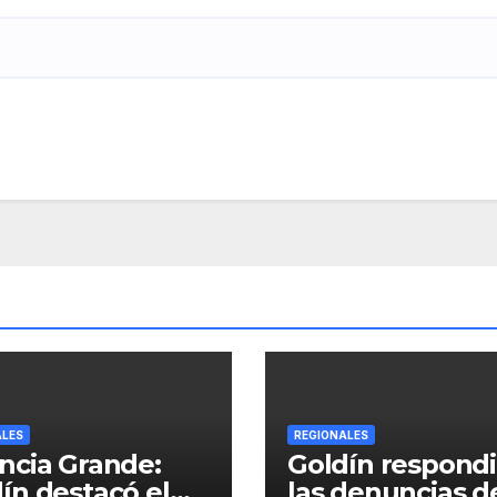
ALES
REGIONALES
ncia Grande:
Goldín respondi
ín destacó el
las denuncias de