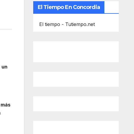
El Tiempo En Concordia
El tiempo - Tutiempo.net
a un
e más
n