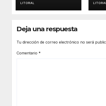
relaciones con el
tuve
LITORAL
LITORA
Vaticano
Deja una respuesta
Tu dirección de correo electrónico no será publi
Comentario
*