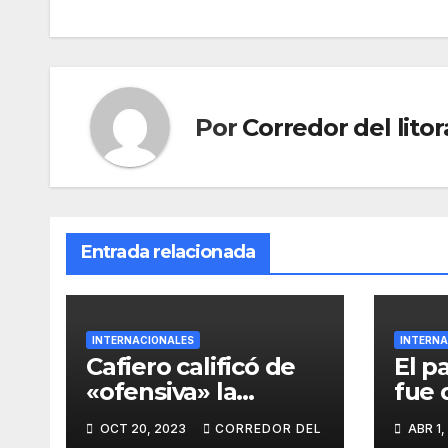
de
entradas
Por
Corredor del litor
Entrada relacionada
INTERNACIONALES
INTERNA
Cafiero calificó de
El p
«ofensiva» la
fue 
propuesta de Milei
regr
OCT 20, 2023
CORREDOR DEL
ABR 1,
de romper
«Aún