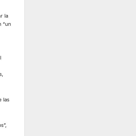
r la
n “un
l
s,
 las
s”,