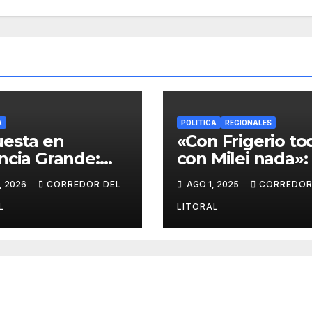
A
POLITICA
REGIONALES
esta en
«Con Frigerio to
ncia Grande:
con Milei nada»: 
te respaldo al
intendente Javi
, 2026
CORREDOR DEL
AGO 1, 2025
CORREDOR
Héctor
Goldín marca su
dieta como
límite político»
L
LITORAL
ble candidato a
ndente.