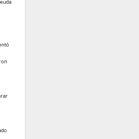
Deuda
entó
ron
arar
ado