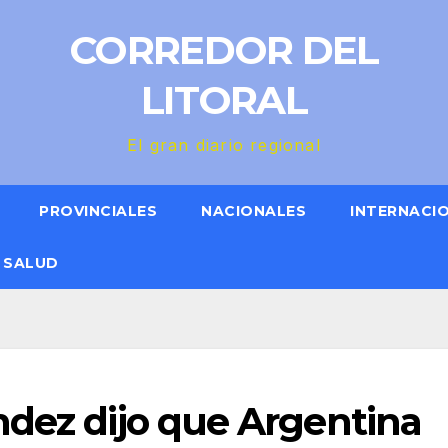
CORREDOR DEL
LITORAL
El gran diario regional
PROVINCIALES
NACIONALES
INTERNACI
SALUD
ndez dijo que Argentina