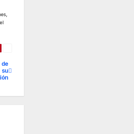
nes,
el
 de
a su
ión