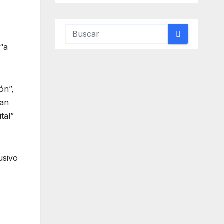
 “a
ón”,
ran
tal”
usivo